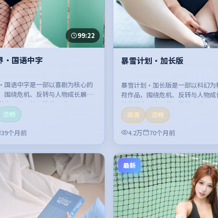
99:22
界·国语中字
暴雪计划·加长版
·国语中字是一部以喜剧为核心的
暴雪计划·加长版是一部以科幻为
，围绕危机、反转与人物成长展
视作品，围绕危机、反转与人物成
节奏紧凑，值得推荐观看。
整体节奏紧凑，值得推荐观看。
流畅
高清
流畅
39个月前
4.2万
70个月前
最新