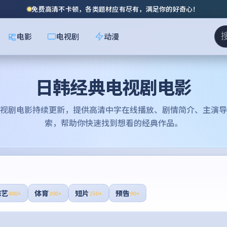
免费高清不卡顿，各类题材应有尽有，满足你的好奇心！
电影
电视剧
动漫
日韩经典电视剧电影
视剧电影
持续更新，提供高清中字在线播放、剧情简介、主演导
索，帮助你快速找到想看的经典作品。
综艺
体育
短片
预告
400+
200+
150+
90+