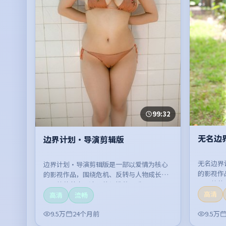
99:32
无名边
边界计划·导演剪辑版
无名边界
边界计划·导演剪辑版是一部以爱情为核心
的影视作
的影视作品，围绕危机、反转与人物成长展
开，整体
开，整体节奏紧凑，值得推荐观看。
高清
高清
流畅
9.5万
24个月前
9.5万