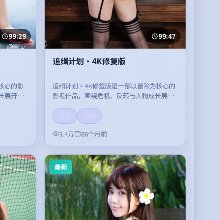
99:29
99:47
追缉计划·4K修复版
核心的影
追缉计划·4K修复版是一部以冒险为核心的
长展开，
影视作品，围绕危机、反转与人物成长展
开，整体节奏紧凑，值得推荐观看。
高清
流畅
3.4万
86个月前
最新