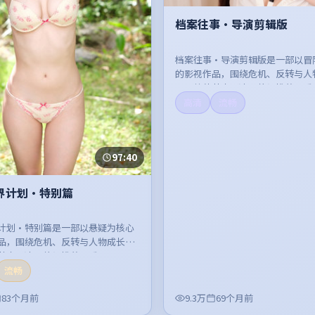
档案往事·导演剪辑版
档案往事·导演剪辑版是一部以冒
的影视作品，围绕危机、反转与人
开，整体节奏紧凑，值得推荐观看
高清
流畅
97:40
界计划·特别篇
计划·特别篇是一部以悬疑为核心
品，围绕危机、反转与人物成长展
节奏紧凑，值得推荐观看。
流畅
83个月前
9.3万
69个月前