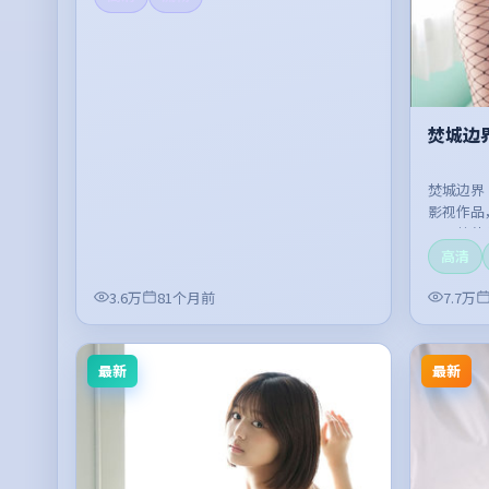
焚城边
焚城边界
影视作品
开，整体
高清
3.6万
81个月前
7.7万
最新
最新