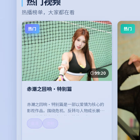
热门视频
热播榜单，大家都在看
热门
热门
99:20
赤潮之回响·特别篇
赤潮之回响·特别篇是一部以爱情为核心的
影视作品，围绕危机、反转与人物成长展
开，整体节奏紧凑，值得推荐观看。
高清
流畅