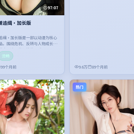
97:07
潮追缉·加长版
追缉·加长版是一部以动漫为核心
品，围绕危机、反转与人物成长展
节奏紧凑，值得推荐观看。
流畅
99个月前
9.6万
89个月前
热门