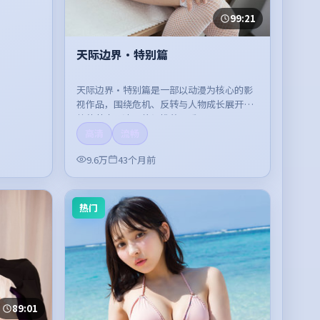
99:21
天际边界·特别篇
天际边界·特别篇是一部以动漫为核心的影
视作品，围绕危机、反转与人物成长展开，
整体节奏紧凑，值得推荐观看。
高清
流畅
9.6万
43个月前
热门
89:01