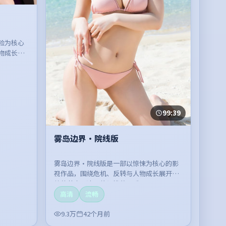
险为核心
物成长展
。
99:39
雾岛边界·院线版
雾岛边界·院线版是一部以惊悚为核心的影
视作品，围绕危机、反转与人物成长展开，
整体节奏紧凑，值得推荐观看。
高清
流畅
9.3万
42个月前