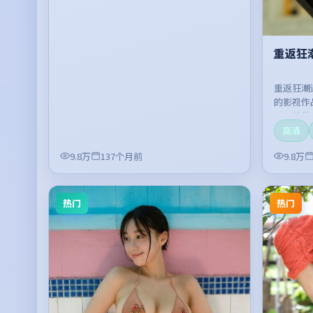
重返狂
重返狂潮
的影视作
开，整体
高清
9.8万
137个月前
9.8万
热门
热门